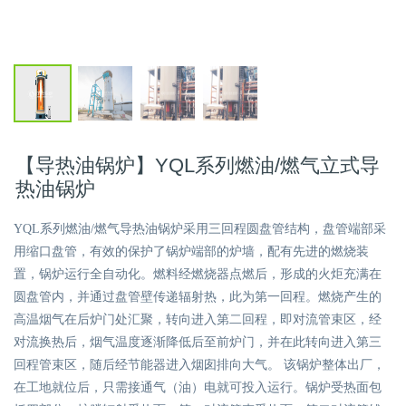
【导热油锅炉】YQL系列燃油/燃气立式导
热油锅炉
YQL系列燃油/燃气导热油锅炉采用三回程圆盘管结构，盘管端部采
用缩口盘管，有效的保护了锅炉端部的炉墙，配有先进的燃烧装
置，锅炉运行全自动化。燃料经燃烧器点燃后，形成的火炬充满在
圆盘管内，并通过盘管壁传递辐射热，此为第一回程。燃烧产生的
高温烟气在后炉门处汇聚，转向进入第二回程，即对流管束区，经
对流换热后，烟气温度逐渐降低后至前炉门，并在此转向进入第三
回程管束区，随后经节能器进入烟囱排向大气。 该锅炉整体出厂，
在工地就位后，只需接通气（油）电就可投入运行。锅炉受热面包